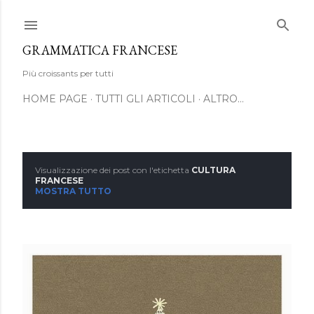
Passa ai contenuti principali
GRAMMATICA FRANCESE
Più croissants per tutti
HOME PAGE
TUTTI GLI ARTICOLI
ALTRO…
Visualizzazione dei post con l'etichetta
CULTURA
P
FRANCESE
MOSTRA TUTTO
o
s
t