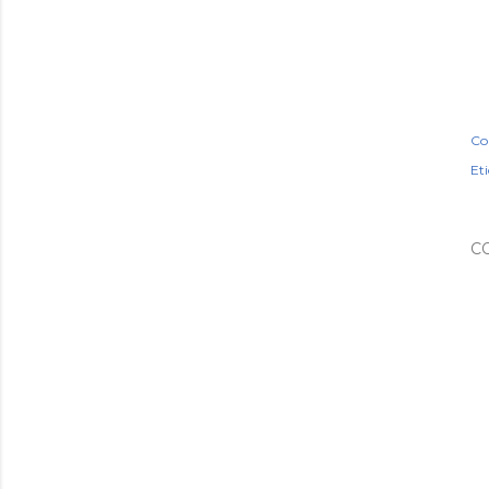
Co
Eti
C