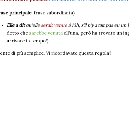
rase principale
,
frase subordinata
)
Elle a dit
qu'elle
serait venue
à 13h
, s'il n'y avait pas eu 
detto che
sarebbe venuta
all'una, però ha trovato un in
arrivare in tempo!)
ente di più semplice. Vi ricordavate questa regola?