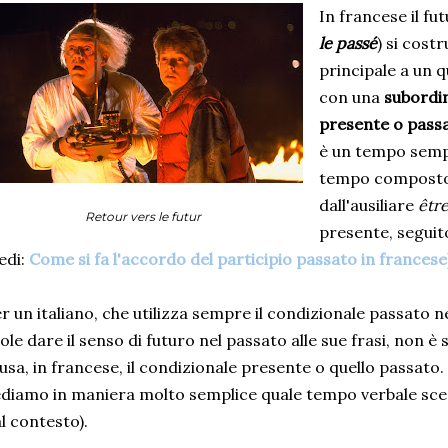
In francese il fu
le passé
) si cost
principale a un 
con una
subordin
presente o pass
è un tempo sempl
tempo composto
dall'ausiliare
êtr
Retour vers le futur
presente, seguit
edi:
Come si fa l'accordo del participio passato in francese
r un italiano, che utilizza sempre il condizionale passato 
ole dare il senso di futuro nel passato alle sue frasi, non 
 usa, in francese, il condizionale presente o quello passato.
diamo in maniera molto semplice quale tempo verbale sceg
l contesto).