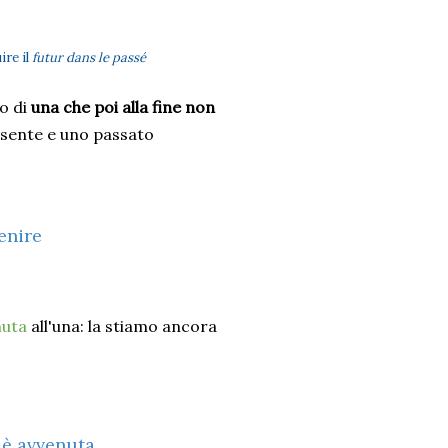
ire il
futur dans le passé
o di
una che poi alla fine non
sente e uno passato
enire
nuta
all'una: la stiamo ancora
 è avvenuta