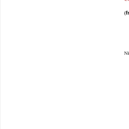
(
f
Ni