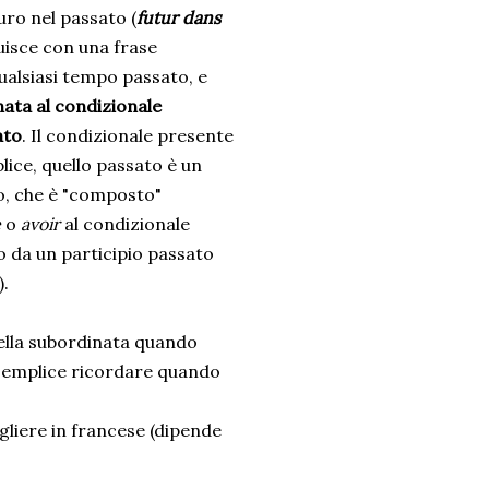
turo nel passato (
futur dans
ruisce con una frase
qualsiasi tempo passato, e
ata al condizionale
ato
. Il condizionale presente
ice, quello passato è un
, che è "composto"
e
o
avoir
al condizionale
o da un participio passato
).
nella subordinata quando
è semplice ricordare quando
liere in francese (dipende