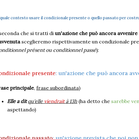
 quale contesto usare il condizionale presente o quello passato per costru
seconda che si tratti di
un'azione che può ancora avvenire
avvenuta
sceglieremo rispettivamente un condizionale pre
onditionnel présent ou conditionnel passé
):
ondizionale presente
: un'azione che può ancora avv
rase principale
,
frase subordinata
)
Elle a dit
qu'elle
viendrait
à 13h
(ha detto che
sarebbe ve
aspettando)
ondizionale passato
: un'azione prevista che poi non