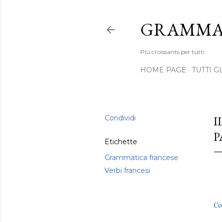
GRAMMAT
Più croissants per tutti
HOME PAGE
TUTTI G
Condividi
I
P
Etichette
Grammatica francese
Verbi francesi
Co