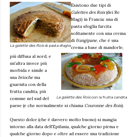
Esistono due tipi di
Galettes des Rois
(dei Re
Magi)
in Francia: una di
pasta sfoglia farcita
solitamente con una crema
di
frangipane
, che è una
La galette des Rois
di pasta sfoglia
crema a base di mandorle,
più diffusa al nord, e
un'altra invece più
morbida e simile a
una
brioche
ma
guarnita con della
frutta candita, più
La galette des Rois
con la frutta candita
comune nel sud del
paese (e che normalmente si chiama
Couronne des Rois
).
Questo dolce (che è davvero molto buono) si mangia
intorno alla data dell'Epifania, qualche giorno pirma e
qualche giorno dopo e oltre ad essere una tradizione