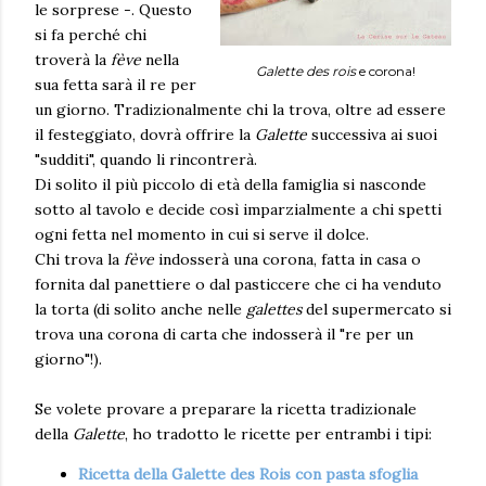
le sorprese -. Questo
si fa perché chi
troverà la
fève
nella
Galette des rois
e corona!
sua fetta sarà il re per
un giorno. Tradizionalmente chi la trova, oltre ad essere
il festeggiato, dovrà offrire la
Galette
successiva ai suoi
"sudditi", quando li rincontrerà.
Di solito il più piccolo di età della famiglia si nasconde
sotto al tavolo e decide così imparzialmente a chi spetti
ogni fetta nel momento in cui si serve il dolce.
Chi trova la
fève
indosserà una corona, fatta in casa o
fornita dal panettiere o dal pasticcere che ci ha venduto
la torta (di solito anche nelle
galettes
del supermercato si
trova una corona di carta che indosserà il "re per un
giorno"!).
Se volete provare a preparare la ricetta tradizionale
della
Galette
, ho tradotto le ricette per entrambi i tipi:
Ricetta della Galette des Rois con pasta sfoglia